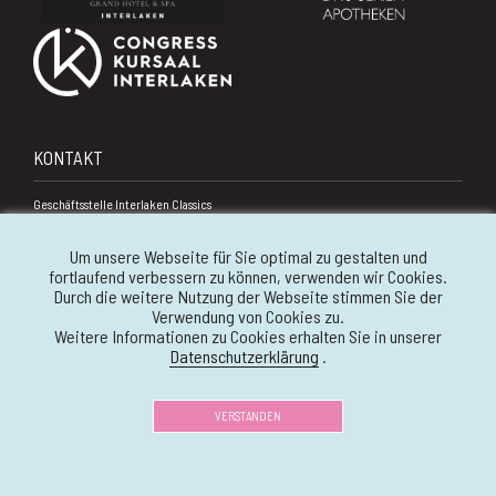
KONTAKT
Geschäftsstelle Interlaken Classics
Ob. Bönigstrasse 17
Um unsere Webseite für Sie optimal zu gestalten und
3800 Interlaken
fortlaufend verbessern zu können, verwenden wir Cookies.
Schweiz
Durch die weitere Nutzung der Webseite stimmen Sie der
Verwendung von Cookies zu.
+41 33 821 21 15
Weitere Informationen zu Cookies erhalten Sie in unserer
info@interlaken-classics.ch
Datenschutzerklärung
.
VERSTANDEN
© 2026 Geschäftsstelle
Impressum
Interlaken Classics